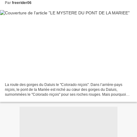
Par
freerider06
La route des gorges du Daluis le "Colorado niçois". Dans l’arrière-pays
niçois, le pont de la Mariée est niché au cœur des gorges du Daluis,
surnommées le "Colorado niçois" pour ses roches rouges. Mais pourquoi
l'appelle-t-on ainsi ? Le paysage est à...