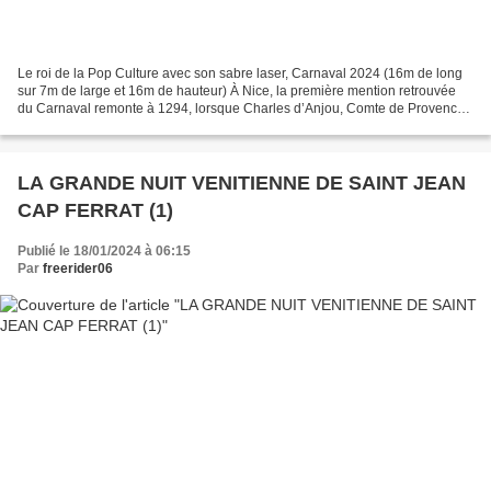
Le roi de la Pop Culture avec son sabre laser, Carnaval 2024 (16m de long
sur 7m de large et 16m de hauteur) À Nice, la première mention retrouvée
du Carnaval remonte à 1294, lorsque Charles d’Anjou, Comte de Provence,
évoque son passage dans la cité...
LA GRANDE NUIT VENITIENNE DE SAINT JEAN
CAP FERRAT (1)
Publié le 18/01/2024 à 06:15
Par
freerider06