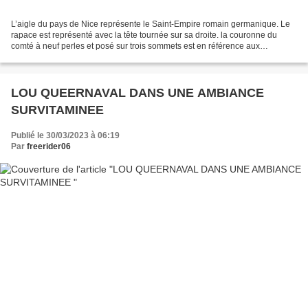
L’aigle du pays de Nice représente le Saint-Empire romain germanique. Le
rapace est représenté avec la tête tournée sur sa droite. la couronne du
comté à neuf perles et posé sur trois sommets est en référence aux
montagnes du pays niçois devant la mer...
LOU QUEERNAVAL DANS UNE AMBIANCE
SURVITAMINEE
Publié le 30/03/2023 à 06:19
Par
freerider06