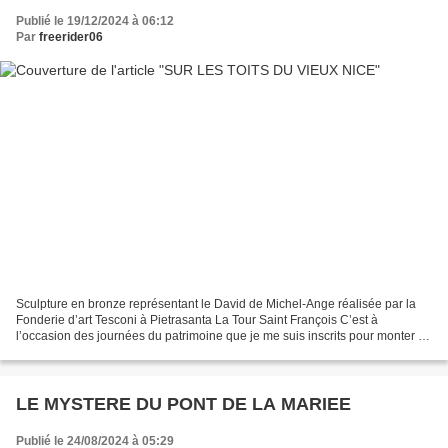
Publié le 19/12/2024 à 06:12
Par
freerider06
Sculpture en bronze représentant le David de Michel-Ange réalisée par la
Fonderie d’art Tesconi à Pietrasanta La Tour Saint François C’est à
l’occasion des journées du patrimoine que je me suis inscrits pour monter au
sommet de la Tour Saint François....
LE MYSTERE DU PONT DE LA MARIEE
Publié le 24/08/2024 à 05:29