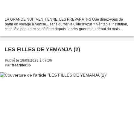
LA GRANDE NUIT VENITIENNE: LES PREPARATIFS Que diriez-vous de
partir en voyage à Venise... sans quitter la Côte d'Azur ? Véritable institution,
cette fête populaire se célèbre depuis l’après-guerre, au début du mois
d’août à Saint Jean Cap Ferrat. Je...
LES FILLES DE YEMANJA (2)
Publié le 18/09/2023 à 07:36
Par
freerider06