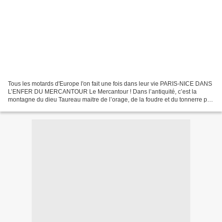
Tous les motards d'Europe l'on fait une fois dans leur vie PARIS-NICE DANS
L’ENFER DU MERCANTOUR Le Mercantour ! Dans l’antiquité, c’est la
montagne du dieu Taureau maitre de l’orage, de la foudre et du tonnerre par
les peuples ligures dès 6 000 ans avant...