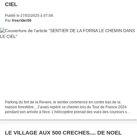
CIEL
Publié le 27/02/2025 à 07:06
Par
freerider06
Parking du fort de la Revere, le sentier commence en contre bas de la
maison forestière... J’avais repéré ce chemin lors du Tour de France 2024
pendant son arrivée à Nice. L’hélicoptère prenait des vues des coureurs sur
le col d’Eze et voila que m’est...
LE VILLAGE AUX 500 CRECHES.... DE NOEL