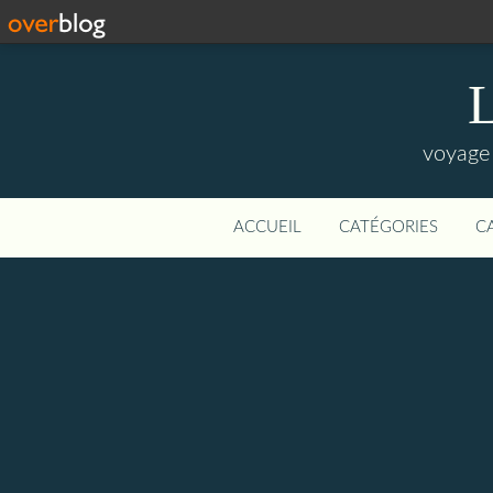
L
voyage 
ACCUEIL
CATÉGORIES
C