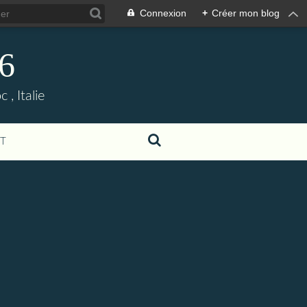
Connexion
+
Créer mon blog
06
, Italie
T