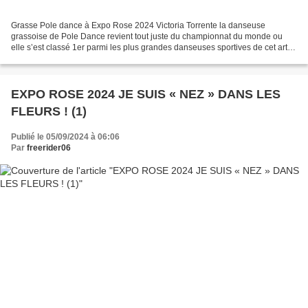
Grasse Pole dance à Expo Rose 2024 Victoria Torrente la danseuse
grassoise de Pole Dance revient tout juste du championnat du monde ou
elle s’est classé 1er parmi les plus grandes danseuses sportives de cet art
dans la catégorie Avanced 40+ sous les couleurs...
EXPO ROSE 2024 JE SUIS « NEZ » DANS LES
FLEURS ! (1)
Publié le 05/09/2024 à 06:06
Par
freerider06