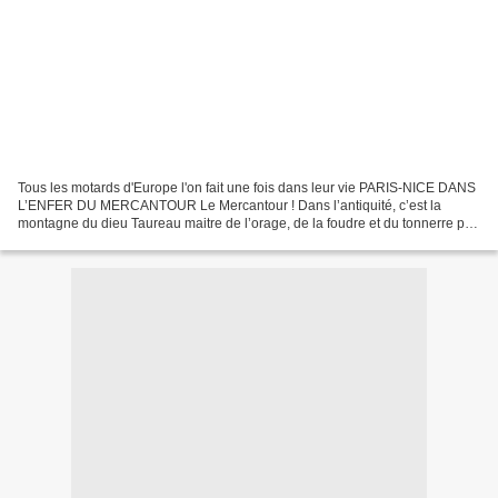
Tous les motards d'Europe l'on fait une fois dans leur vie PARIS-NICE DANS
L’ENFER DU MERCANTOUR Le Mercantour ! Dans l’antiquité, c’est la
montagne du dieu Taureau maitre de l’orage, de la foudre et du tonnerre par
les peuples ligures dès 6 000 ans avant...