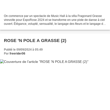
On commence par un spectacle de Music Hall à la villa Fragonard Grasse
virevolte pour ExpoRose 2024 et se transforme en une piste de danse à ciel
ouvert. Élégance, volupté, sensualité, le langage des fleurs et le langage du
corps s’entremêlent pour une...
ROSE ’N POLE A GRASSE (2)
Publié le 09/09/2024 à 05:49
Par
freerider06