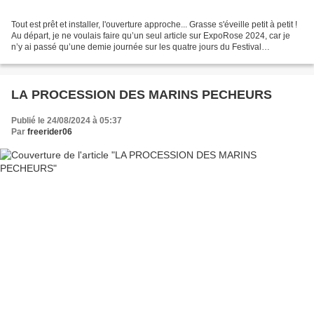
Tout est prêt et installer, l'ouverture approche... Grasse s'éveille petit à petit !
Au départ, je ne voulais faire qu’un seul article sur ExpoRose 2024, car je
n’y ai passé qu’une demie journée sur les quatre jours du Festival
International de la Rose....
LA PROCESSION DES MARINS PECHEURS
Publié le 24/08/2024 à 05:37
Par
freerider06