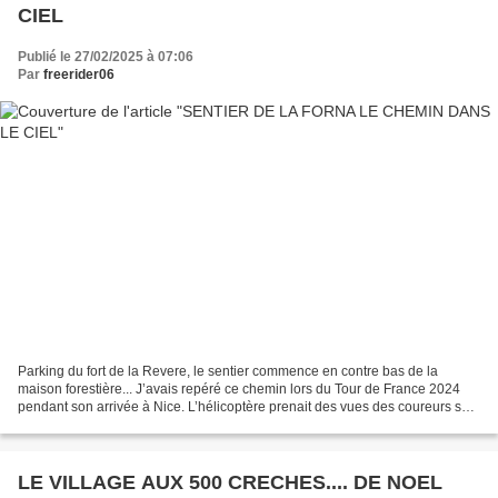
CIEL
Publié le 27/02/2025 à 07:06
Par
freerider06
Parking du fort de la Revere, le sentier commence en contre bas de la
maison forestière... J’avais repéré ce chemin lors du Tour de France 2024
pendant son arrivée à Nice. L’hélicoptère prenait des vues des coureurs sur
le col d’Eze et voila que m’est...
LE VILLAGE AUX 500 CRECHES.... DE NOEL