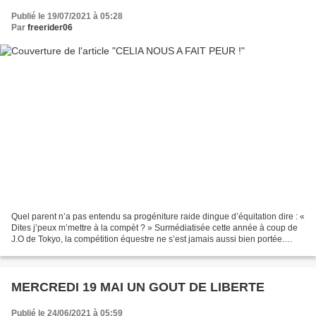
Publié le 19/07/2021 à 05:28
Par
freerider06
Quel parent n’a pas entendu sa progéniture raide dingue d’équitation dire : «
Dites j’peux m’mettre à la compèt ? » Surmédiatisée cette année à coup de
J.O de Tokyo, la compétition équestre ne s’est jamais aussi bien portée.
Curage des sabots, toujours...
MERCREDI 19 MAI UN GOUT DE LIBERTE
Publié le 24/06/2021 à 05:59