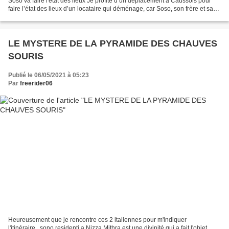
Soso va faire l'état des lieux Je profite d’un déplacement à Caussols pour
faire l’état des lieux d’un locataire qui déménage, car Soso, son frère et sa
soeur ont décidé de vendre...
LE MYSTERE DE LA PYRAMIDE DES CHAUVES
SOURIS
Publié le 06/05/2021 à 05:23
Par
freerider06
Heureusement que je rencontre ces 2 italiennes pour m'indiquer
l'itinéraire...sono residenti a Nizza Mithra est une divinité qui a fait l'objet,