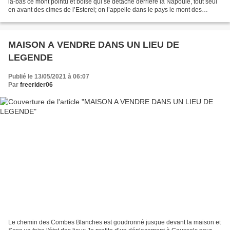
là-bas ce mont pointu et boisé qui se détache derrière la Napoule, tout seul
en avant des cimes de l’Esterel; on l’appelle dans le pays le mont des
Serpents. L'aménagement pour...
MAISON A VENDRE DANS UN LIEU DE
LEGENDE
Publié le 13/05/2021 à 06:07
Par
freerider06
Le chemin des Combes Blanches est goudronné jusque devant la maison et