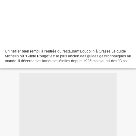
Un néflier bien rempli à l'entrée du restaurant Lougolin à Grasse Le guide
Michelin ou "Guide Rouge" est le plus ancien des guides gastronomiques au
monde. Il décerne ses fameuses étoiles depuis 1926 mais aussi des "Bibs
gourmands » depuis 1997. Moins...