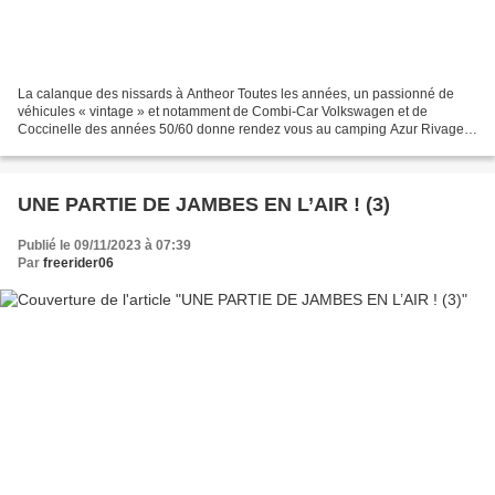
La calanque des nissards à Antheor Toutes les années, un passionné de
véhicules « vintage » et notamment de Combi-Car Volkswagen et de
Coccinelle des années 50/60 donne rendez vous au camping Azur Rivage à
Anthéor. Ma fille ainée et mon gendre ne louperaient...
UNE PARTIE DE JAMBES EN L’AIR ! (3)
Publié le 09/11/2023 à 07:39
Par
freerider06