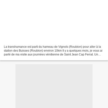
La transhumance est parti du hameau de Vignols (Roubion) pour aller à la
station des Buisses (Roubion) environ 10km Il y a quelques mois, je vous ai
parlé de ma visite aux journées vénitienne de Saint Jean Cap Ferrat. Un
autre moment fort ponctue l’année...