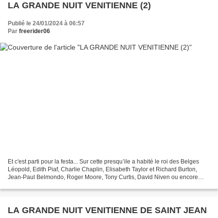
LA GRANDE NUIT VENITIENNE (2)
Publié le 24/01/2024 à 06:57
Par
freerider06
Et c'est parti pour la festa... Sur cette presqu’ile a habité le roi des Belges
Léopold, Edith Piaf, Charlie Chaplin, Elisabeth Taylor et Richard Burton,
Jean-Paul Belmondo, Roger Moore, Tony Curtis, David Niven ou encore
Romy Schneider qui s’y maria...
LA GRANDE NUIT VENITIENNE DE SAINT JEAN