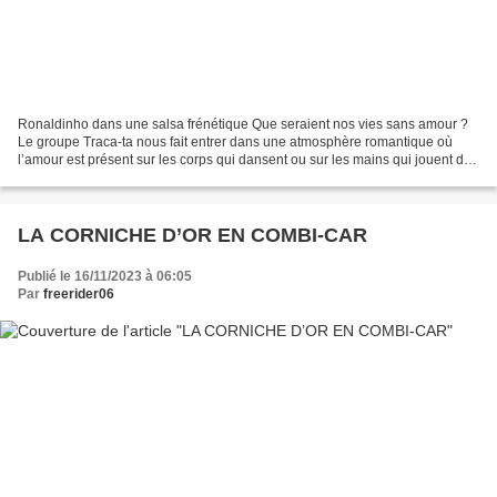
Ronaldinho dans une salsa frénétique Que seraient nos vies sans amour ?
Le groupe Traca-ta nous fait entrer dans une atmosphère romantique où
l’amour est présent sur les corps qui dansent ou sur les mains qui jouent de
la musique. Christelle Yaya de Fit...
LA CORNICHE D’OR EN COMBI-CAR
Publié le 16/11/2023 à 06:05
Par
freerider06