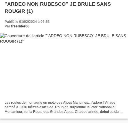
"ARDEO NON RUBESCO" JE BRULE SANS
ROUGIR (1)
Publié le 01/02/2024 à 06:53
Par
freerider06
Les routes de montagne en moto des Alpes Maritimes... j'adore ! Village
perché à 1336 mètres d'altitude, Roubion surplombe le Parc National du
Mercantour, sur la Route des Grandes Alpes. Chaque année, début octobre,
Roubion renoue avec la tradition du...