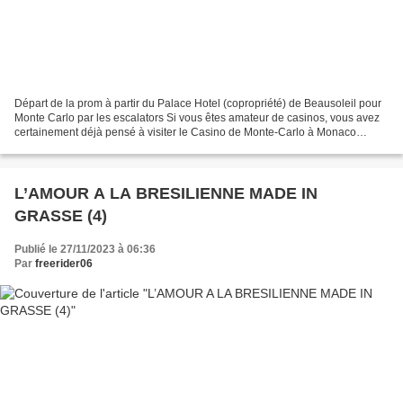
Départ de la prom à partir du Palace Hotel (copropriété) de Beausoleil pour
Monte Carlo par les escalators Si vous êtes amateur de casinos, vous avez
certainement déjà pensé à visiter le Casino de Monte-Carlo à Monaco
(revoir mes anciens article ICI et...
L’AMOUR A LA BRESILIENNE MADE IN
GRASSE (4)
Publié le 27/11/2023 à 06:36
Par
freerider06