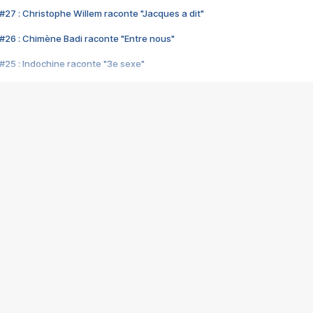
#27 : Christophe Willem raconte "Jacques a dit"
#26 : Chimène Badi raconte "Entre nous"
#25 : Indochine raconte "3e sexe"
#24 : Zaho raconte "C'est chelou"
#23 : Patrick Bruel raconte "Au café des délices"
#22 : Kyo raconte "Le chemin"
#21 : Nolwenn Leroy raconte "Cassé"
#20 : Patrick Hernandez raconte "Born to be alive"
#19 : Lorie raconte "Près de moi"
#18 : Michael Jones raconte "A nos actes manqués" (avec Jean-Jacque
#17 : Khaled raconte "Aïcha"
#16 : Corneille raconte "Parce qu'on vient de loin"