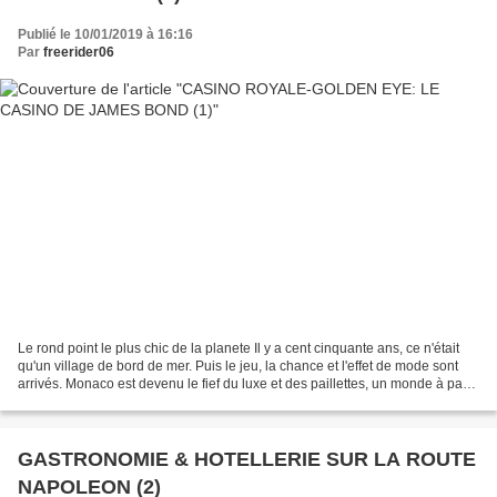
Publié le 10/01/2019 à 16:16
Par
freerider06
Le rond point le plus chic de la planete Il y a cent cinquante ans, ce n'était
qu'un village de bord de mer. Puis le jeu, la chance et l'effet de mode sont
arrivés. Monaco est devenu le fief du luxe et des paillettes, un monde à part
et hors du temps. La...
GASTRONOMIE & HOTELLERIE SUR LA ROUTE
NAPOLEON (2)