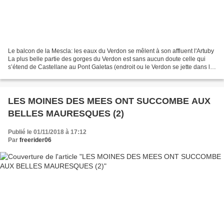
Le balcon de la Mescla: les eaux du Verdon se mêlent à son affluent l'Artuby
La plus belle partie des gorges du Verdon est sans aucun doute celle qui
s’étend de Castellane au Pont Galetas (endroit ou le Verdon se jette dans le
Lac de Sainte Croix). C’est...
LES MOINES DES MEES ONT SUCCOMBE AUX
BELLES MAURESQUES (2)
Publié le 01/11/2018 à 17:12
Par
freerider06