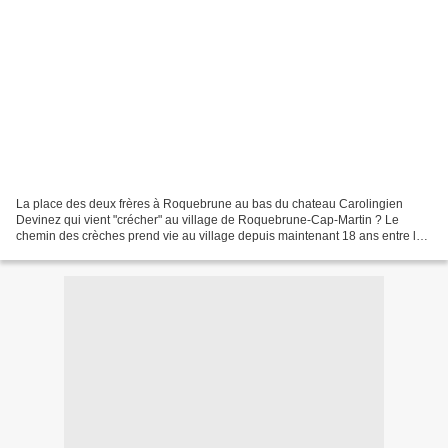
La place des deux frères à Roquebrune au bas du chateau Carolingien
Devinez qui vient "crécher" au village de Roquebrune-Cap-Martin ? Le
chemin des crèches prend vie au village depuis maintenant 18 ans entre le
8 décembre et le 6 janvier. Un petit noyau...