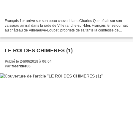
François 1er arrive sur son beau cheval blanc Charles Quint était sur son
vaisseau amiral dans la rade de Villefranche-sur-Mer. François Ier séjournait
au château de Villeneuve-Loubet, propriété de sa tante la comtesse de
Tende. Après trois semaines de...
LE ROI DES CHIMERES (1)
Publié le 24/09/2018 à 06:04
Par
freerider06