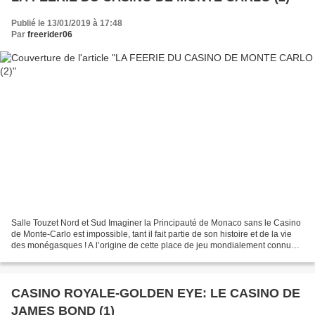
Publié le 13/01/2019 à 17:48
Par
freerider06
Salle Touzet Nord et Sud Imaginer la Principauté de Monaco sans le Casino
de Monte-Carlo est impossible, tant il fait partie de son histoire et de la vie
des monégasques ! A l’origine de cette place de jeu mondialement connue,
sans laquelle la configuration...
CASINO ROYALE-GOLDEN EYE: LE CASINO DE
JAMES BOND (1)