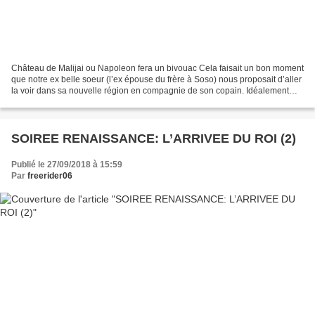
Château de Malijai ou Napoleon fera un bivouac Cela faisait un bon moment
que notre ex belle soeur (l’ex épouse du frère à Soso) nous proposait d’aller
la voir dans sa nouvelle région en compagnie de son copain. Idéalement
placé entre Vallée de la Durance,...
SOIREE RENAISSANCE: L’ARRIVEE DU ROI (2)
Publié le 27/09/2018 à 15:59
Par
freerider06