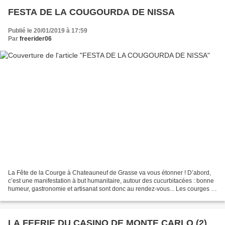
FESTA DE LA COUGOURDA DE NISSA
Publié le 20/01/2019 à 17:59
Par
freerider06
La Fête de la Courge à Chateauneuf de Grasse va vous étonner ! D’abord,
c’est une manifestation à but humanitaire, autour des cucurbitacées : bonne
humeur, gastronomie et artisanat sont donc au rendez-vous... Les courges et
potirons sont vendus de 1 à...
LA FEERIE DU CASINO DE MONTE CARLO (2)