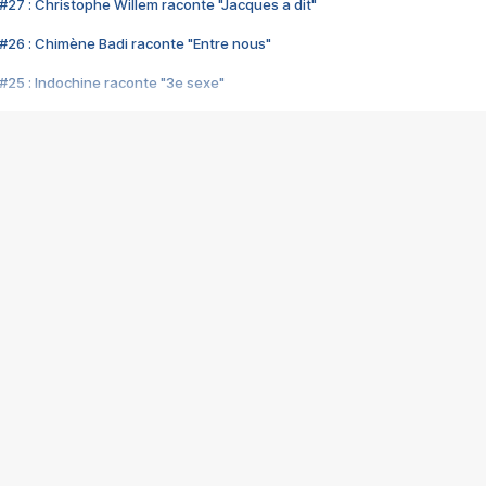
#27 : Christophe Willem raconte "Jacques a dit"
#26 : Chimène Badi raconte "Entre nous"
#25 : Indochine raconte "3e sexe"
#24 : Zaho raconte "C'est chelou"
#23 : Patrick Bruel raconte "Au café des délices"
#22 : Kyo raconte "Le chemin"
#21 : Nolwenn Leroy raconte "Cassé"
#20 : Patrick Hernandez raconte "Born to be alive"
#19 : Lorie raconte "Près de moi"
#18 : Michael Jones raconte "A nos actes manqués" (avec Jean-Jacque
#17 : Khaled raconte "Aïcha"
#16 : Corneille raconte "Parce qu'on vient de loin"
#15 : Indochine raconte "L'aventurier"