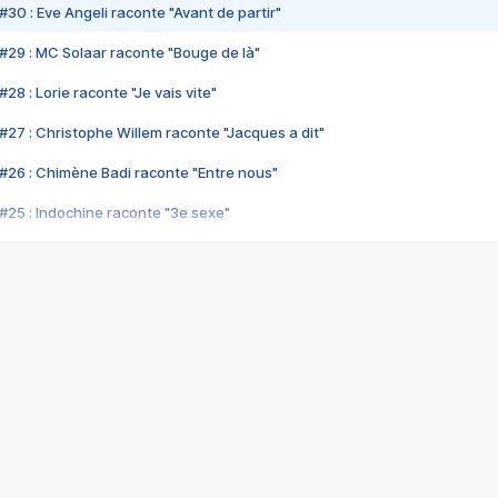
#30 : Eve Angeli raconte "Avant de partir"
#29 : MC Solaar raconte "Bouge de là"
28 : Lorie raconte "Je vais vite"
#27 : Christophe Willem raconte "Jacques a dit"
#26 : Chimène Badi raconte "Entre nous"
#25 : Indochine raconte "3e sexe"
#24 : Zaho raconte "C'est chelou"
#23 : Patrick Bruel raconte "Au café des délices"
#22 : Kyo raconte "Le chemin"
#21 : Nolwenn Leroy raconte "Cassé"
#20 : Patrick Hernandez raconte "Born to be alive"
#19 : Lorie raconte "Près de moi"
#18 : Michael Jones raconte "A nos actes manqués" (avec Jean-Jacque