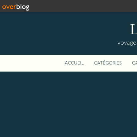
L
voyage 
ACCUEIL
CATÉGORIES
C