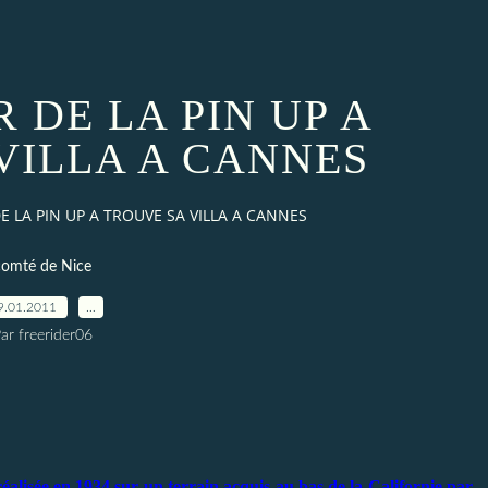
 DE LA PIN UP A
VILLA A CANNES
E LA PIN UP A TROUVE SA VILLA A CANNES
comté de Nice
9.01.2011
…
ar freerider06
alisée en 1934 sur un terrain acquis au bas de la Californie par