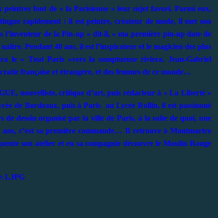
eintres font de « la Parisienne » leur sujet favori. Parmi eux,
gue rapidement : il est peintre, créateur de mode, il met son
s l’inventeur de la Pin-up » dit-il, « ma première pin-up date de
aître. Pendant 40 ans, il est l’inspirateur et le magicien des plus
a le « Tout Paris »vers la somptueuse riviera. Jean-Gabriel
cratie française et étrangère, et des femmes de ce monde…
, nouvelliste, critique d’art, puis rédacteur à « La Liberté »
ycée de Bordeaux, puis à Paris au Lycée Rollin, il est passionné
de dessin organisé par la ville de Paris, à la suite de quoi, une
14 ans, c’est sa première commande… Il retrouve à Montmartre
nte son atelier et en sa compagnie découvre le Moulin Rouge