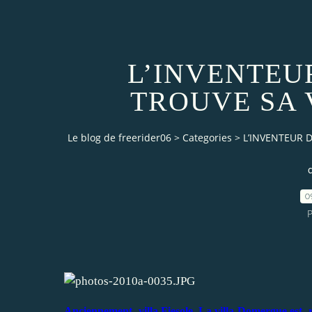
L’INVENTEUR
TROUVE SA 
Le blog de freerider06
>
Categories
>
L’INVENTEUR D
0
P
Anciennement villa Fiesole, La villa Domergue est ré