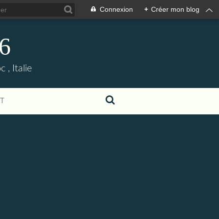
Connexion
+
Créer mon blog
06
, Italie
T