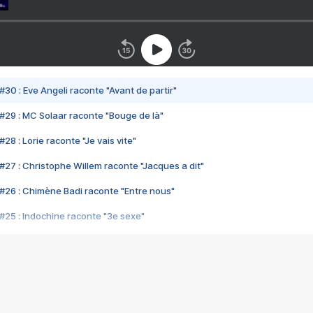
#30 : Eve Angeli raconte "Avant de partir"
#29 : MC Solaar raconte "Bouge de là"
28 : Lorie raconte "Je vais vite"
#27 : Christophe Willem raconte "Jacques a dit"
#26 : Chimène Badi raconte "Entre nous"
#25 : Indochine raconte "3e sexe"
#24 : Zaho raconte "C'est chelou"
#23 : Patrick Bruel raconte "Au café des délices"
#22 : Kyo raconte "Le chemin"