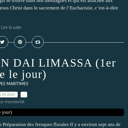
 qui se trouve dans nos montagnes et qui est attachée aux
Jesus Christ dans le sacrement de l’Eucharistie, c’est-à-dire
Lire la suite
N DAI LIMASSA (1er
e le jour)
PES MARITIMES
1.09.2023
…
ar freerider06
 Préparation des fresques florales Il y a environ sept ans de