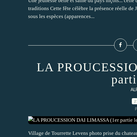
Une jeunesse belle et saine du pays niçois... celle
traditions Cette fête célèbre la présence réelle de 
sous les espèces (apparences...
LA PROUCESSIO
parti
AL
2
P
Village de Tourrette Levens photo prise du chateau