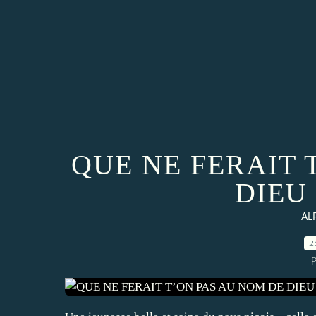
QUE NE FERAIT 
DIEU !
AL
2
P