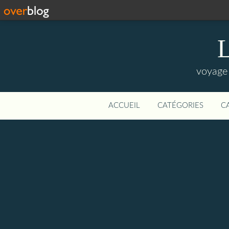
L
voyage 
ACCUEIL
CATÉGORIES
C