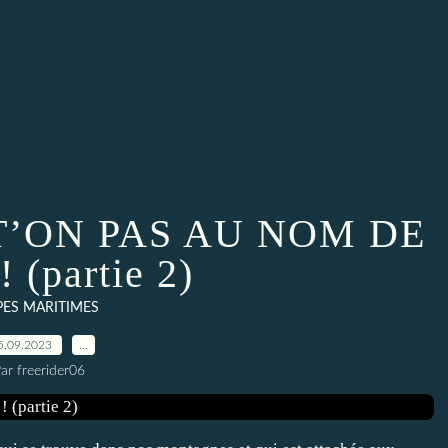
T’ON PAS AU NOM DE
 (partie 2)
PES MARITIMES
5.09.2023
…
ar freerider06