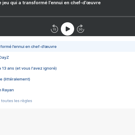
e jeu qui a transformé l’ennui en chef-d’œuvre
nsformé l’ennui en chef-d’œuvre
 DayZ
 a 13 ans (et vous l'avez ignoré)
e (littéralement)
im Rayan
 toutes les règles
s les jeux vidéo
us choquant de Rockstar ? - Le scandale BULLY
e plus moche de Steam