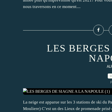
année plus qu'imprévisible qu'est 2021? Pour vous
nous traversons en ce moment....
LES BERGES
NAP
AL
1
P
La neige est apparue sur les 3 stations de ski du P
Mouliere) C’est un des Lieux de promenade prisé