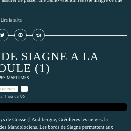
 assurer de passer une Saint-Valentin réussie malgré ce que
Lire la suite
 DE SIAGNE A LA
OULE (1)
PES MARITIMES
8.02.2021
…
ar freerider06
ays de Grasse (l'Audibergue, Gréolieres les neiges, la
 des Mandolociens. Les bords de Siagne permettent aux