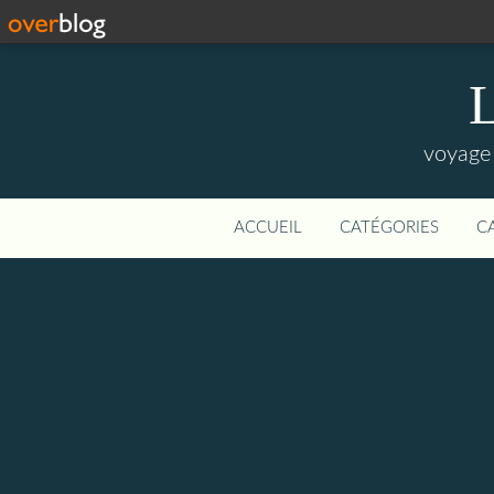
L
voyage 
ACCUEIL
CATÉGORIES
C