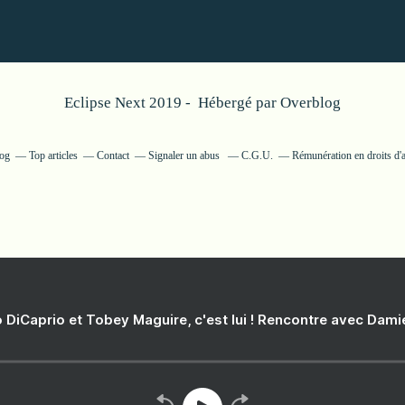
Eclipse Next 2019 - Hébergé par
Overblog
log
Top articles
Contact
Signaler un abus
C.G.U.
Rémunération en droits d'
 DiCaprio et Tobey Maguire, c'est lui ! Rencontre avec Dam