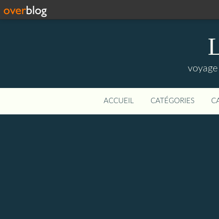
L
voyage 
ACCUEIL
CATÉGORIES
C