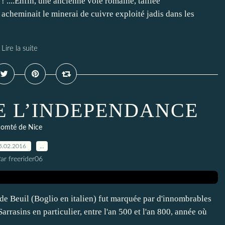
! ....Enfin, une ancienne voie romaine, taillée
acheminait le minerai de cuivre exploité jadis dans les
Lire la suite
E L’INDEPENDANCE
comté de Nice
5.02.2016
…
ar freerider06
 de Beuil (Boglio en italien) fut marquée par d'innombrables
arrasins en particulier, entre l'an 500 et l'an 800, année où