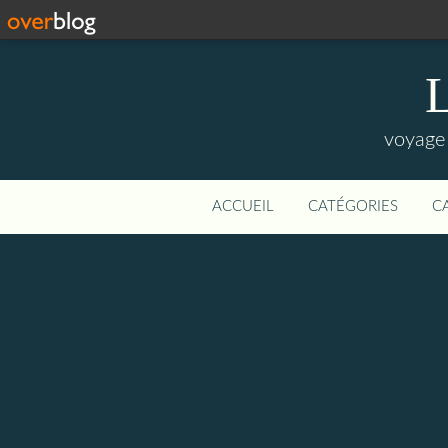
L
voyage 
ACCUEIL
CATÉGORIES
C