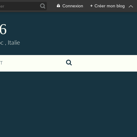
Connexion
+
Créer mon blog
06
, Italie
T