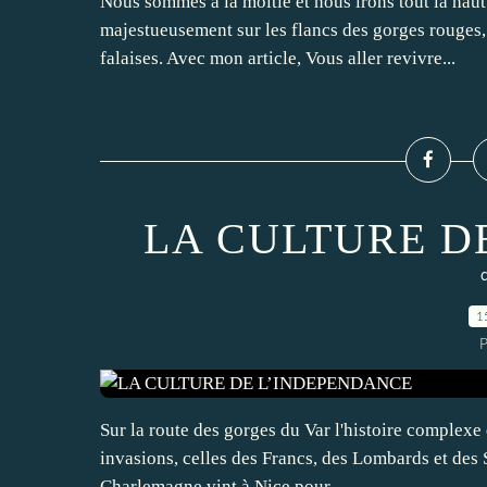
Nous sommes à la moitié et nous irons tout la haut 
majestueusement sur les flancs des gorges rouges, 
falaises. Avec mon article, Vous aller revivre...
LA CULTURE D
1
P
Sur la route des gorges du Var l'histoire complexe
invasions, celles des Francs, des Lombards et des S
Charlemagne vint à Nice pour...