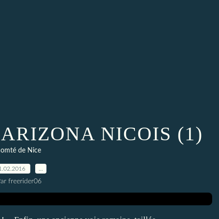
ARIZONA NICOIS (1)
comté de Nice
1.02.2016
…
ar freerider06