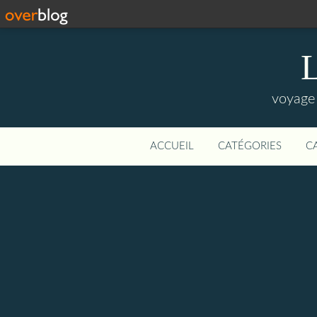
L
voyage 
ACCUEIL
CATÉGORIES
C