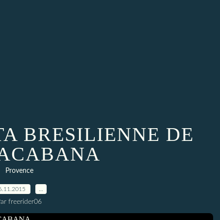
TA BRESILIENNE DE
ACABANA
Provence
6.11.2015
…
ar freerider06