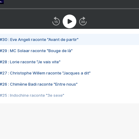
#30 : Eve Angeli raconte "Avant de partir"
#29 : MC Solaar raconte "Bouge de là"
28 : Lorie raconte "Je vais vite"
#27 : Christophe Willem raconte "Jacques a dit"
#26 : Chimène Badi raconte "Entre nous"
#25 : Indochine raconte "3e sexe"
#24 : Zaho raconte "C'est chelou"
#23 : Patrick Bruel raconte "Au café des délices"
#22 : Kyo raconte "Le chemin"