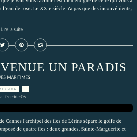
 que je vais vous raconter est bien éloigné de celle qui vous a
 l’eau de rose. Le XXIe siècle n'a pas que des inconvénients,
Lire la suite
DEVENUE UN PARADIS
PES MARITIMES
5.07.2014
…
ar freerider06
e Cannes l'archipel des îles de Lérins sépare le golfe de
 composé de quatre îles : deux grandes, Sainte-Marguerite et