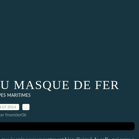
DU MASQUE DE FER
PES MARITIMES
8.07.2014
…
ar freerider06