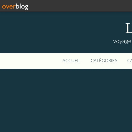
L
voyage 
ACCUEIL
CATÉGORIES
C