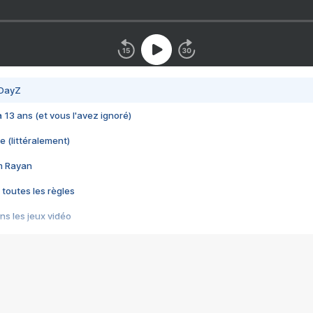
 DayZ
 a 13 ans (et vous l'avez ignoré)
e (littéralement)
im Rayan
 toutes les règles
s les jeux vidéo
us choquant de Rockstar ? - Le scandale BULLY
e plus moche de Steam
du RÊVE tourne au CAUCHEMAR