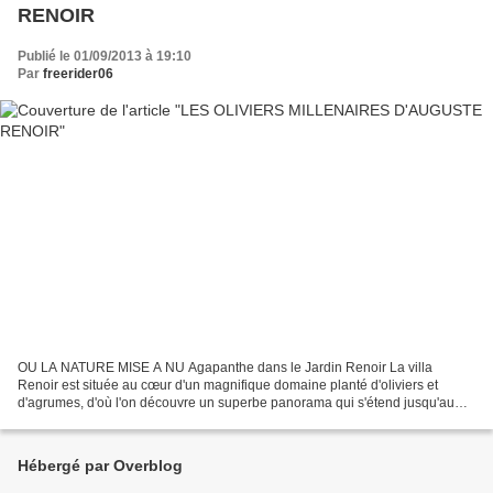
RENOIR
Publié le 01/09/2013 à 19:10
Par
freerider06
OU LA NATURE MISE A NU Agapanthe dans le Jardin Renoir La villa
Renoir est située au cœur d'un magnifique domaine planté d'oliviers et
d'agrumes, d'où l'on découvre un superbe panorama qui s'étend jusqu'au
Cap d'Antibes. Avec ses collections, ses 15 toiles...
Hébergé par Overblog