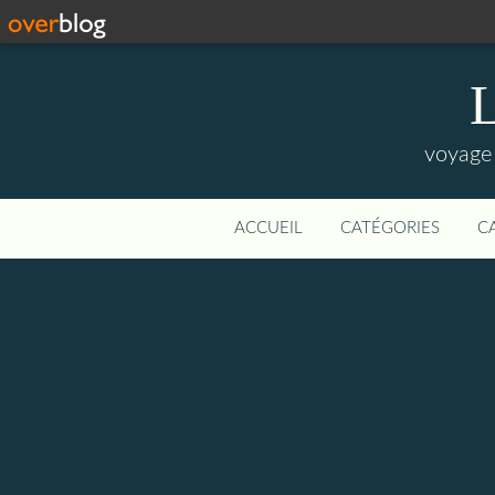
L
voyage 
ACCUEIL
CATÉGORIES
C