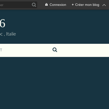
Connexion
+
Créer mon blog
06
, Italie
T