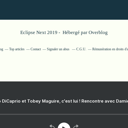
Eclipse Next 2019 - Hébergé par
Overblog
log
Top articles
Contact
Signaler un abus
C.G.U.
Rémunération en droits d'
 DiCaprio et Tobey Maguire, c'est lui ! Rencontre avec Dam