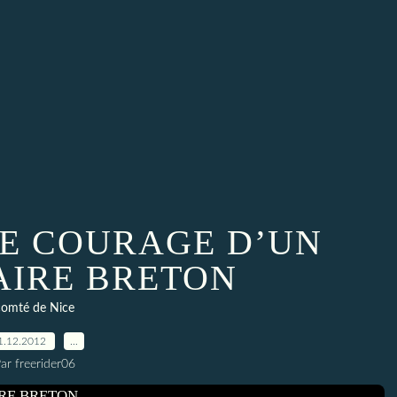
LE COURAGE D’UN
IRE BRETON
comté de Nice
1.12.2012
…
ar freerider06