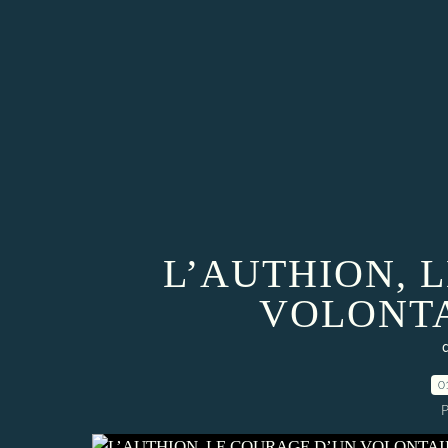
L’AUTHION, 
VOLONTA
0
P