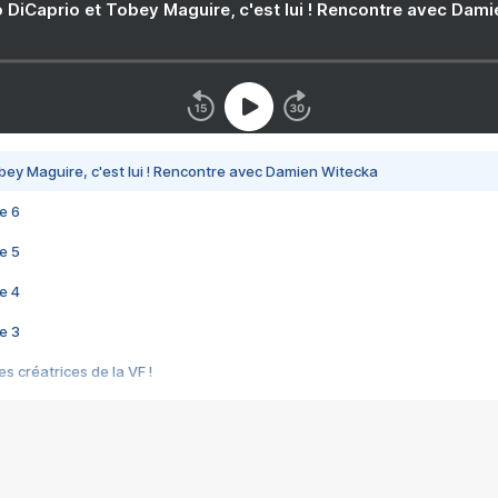
 DiCaprio et Tobey Maguire, c'est lui ! Rencontre avec Dam
bey Maguire, c'est lui ! Rencontre avec Damien Witecka
e 6
e 5
e 4
e 3
s créatrices de la VF !
e 2
e 1
e Mektoub My Love arrive enfin ! Rencontre avec Shaïn Boumedine et Sal