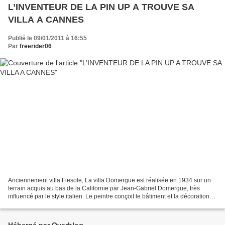
L’INVENTEUR DE LA PIN UP A TROUVE SA
VILLA A CANNES
Publié le 09/01/2011 à 16:55
Par
freerider06
Anciennement villa Fiesole, La villa Domergue est réalisée en 1934 sur un
terrain acquis au bas de la Californie par Jean-Gabriel Domergue, très
influencé par le style italien. Le peintre conçoit le bâtiment et la décoration
dans les moindres détails,...