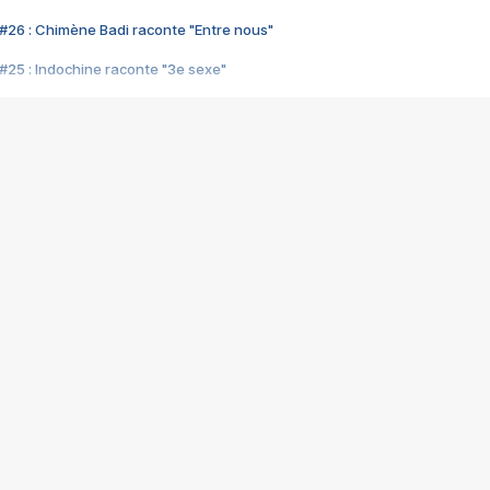
#26 : Chimène Badi raconte "Entre nous"
#25 : Indochine raconte "3e sexe"
#24 : Zaho raconte "C'est chelou"
#23 : Patrick Bruel raconte "Au café des délices"
#22 : Kyo raconte "Le chemin"
#21 : Nolwenn Leroy raconte "Cassé"
#20 : Patrick Hernandez raconte "Born to be alive"
#19 : Lorie raconte "Près de moi"
#18 : Michael Jones raconte "A nos actes manqués" (avec Jean-Jacque
#17 : Khaled raconte "Aïcha"
#16 : Corneille raconte "Parce qu'on vient de loin"
#15 : Indochine raconte "L'aventurier"