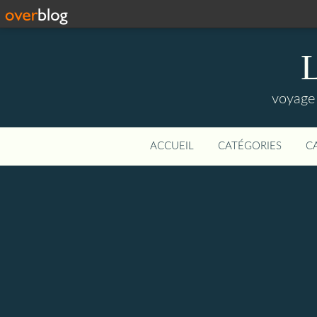
L
voyage 
ACCUEIL
CATÉGORIES
C